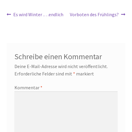
Beitragsnavigation
Vorheriger
Nächster
Es wird Winter .…endlich
Vorboten des Frühlings?
Beitrag:
Beitrag:
Schreibe einen Kommentar
Deine E-Mail-Adresse wird nicht veröffentlicht.
Erforderliche Felder sind mit
*
markiert
Kommentar
*