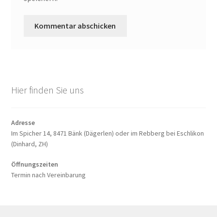
Hier finden Sie uns
Adres­se
Im Spi­cher 14, 8471 Bänk (Däger­len) oder im Reb­berg bei Esch­li­kon
(Din­hard, ZH)
Öff­nungs­zei­ten
Ter­min nach Ver­ein­ba­rung