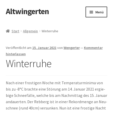
Altwingerten
Zur
Zum
Menü
Navigation
Inhalt
springen
springen
Start
Start
Allgemein
Winterruhe
Aktuelle Weininfos
Veröffentlicht am
15. Januar 2021
von
Wengerter
—
Kommentar
Biodiversität
hinterlassen
Winterruhe
Blog
Datenschutz
Nach einer fro­sti­gen Woche mit Tem­pe­ra­tur­mi­ni­ma von
bis zu ‑8°C brach­te eine Stö­rung am 14. Janu­ar 2021 ergie­
Geschichtliches
bi­ge Schnee­fäl­le, wel­che bis am Nach­mit­tag des 15. Janu­ar
andau­er­ten. Der Reb­berg ist in einer Rekord­men­ge an Neu­
Kasse
schnee (rund 40cm) ver­sun­ken. Nun ist eine fro­sti­ge Nacht