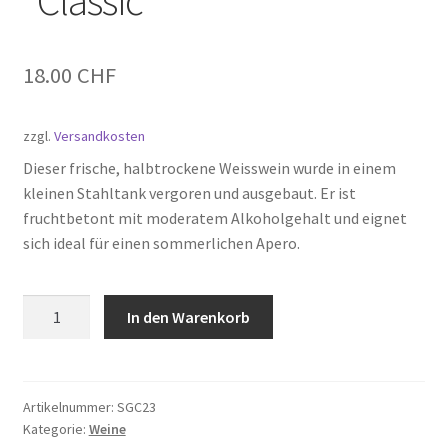
18.00
CHF
zzgl.
Versandkosten
Dieser frische, halbtrockene Weisswein wurde in einem
kleinen Stahltank vergoren und ausgebaut. Er ist
fruchtbetont mit moderatem Alkoholgehalt und eignet
sich ideal für einen sommerlichen Apero.
Souvignier
In den Warenkorb
gris
2023
"Classic"
Menge
Artikelnummer:
SGC23
Kategorie:
Weine