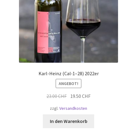
Karl-Heinz (Cal‑1–28) 2022er
ANGEBOT!
Ursprünglicher
Aktueller
23.00
CHF
19.50
CHF
Preis
Preis
zzgl.
Versandkosten
war:
ist:
23.00 CHF
19.50 CHF.
In den Warenkorb