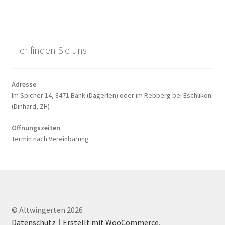
Hier finden Sie uns
Adres­se
Im Spi­cher 14, 8471 Bänk (Däger­len) oder im Reb­berg bei Esch­li­kon
(Din­hard, ZH)
Öff­nungs­zei­ten
Ter­min nach Ver­ein­ba­rung
© Altwingerten 2026
Datenschutz
Erstellt mit WooCommerce
.